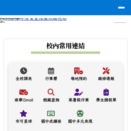
台南市南寧高中
導覽列
跳至主內容區
⏸
頁尾區域
上中區域內容
校內常用連結
全校課表
行事曆
場地預約
維修通報
南寧Gmail
館藏查詢
寒暑假作業
學生請假單
布可星球
國中成績冊
國中多元表現