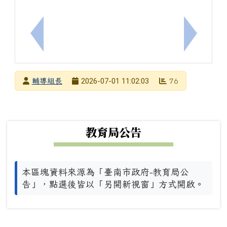
上一筆：[輔]115年度「嚴重情緒行為者精神醫療
下一筆：
發布者
2026-07-01 11:02:03
輔導組長
76
發布日期
瀏覽次數
下中左區域內容
教育局公告
本區塊資料來源為「臺南市政府-教育局公
告」，點選後皆以「另開新視窗」方式開啟。