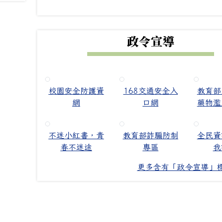
政令宣導
校園安全防護資
168交通安全入
教育部
網
口網
藥物濫
不迷小紅書，青
教育部詐騙防制
全民資
春不迷途
專區
我
更多含有「政令宣導」