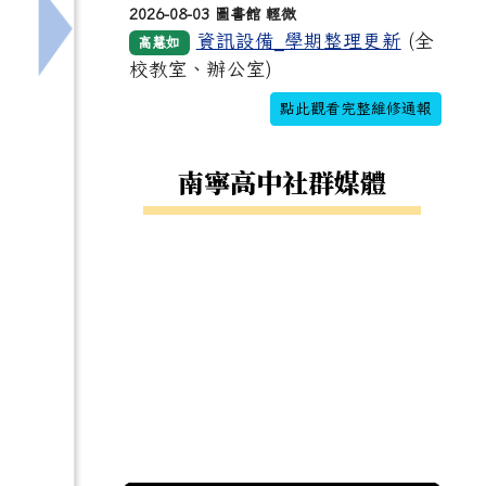
2026-08-03 圖書館 輕微
資訊設備_學期整理更新
(全
高慧如
有春天～和氣大愛教師身心靈成長營」資訊，敬請協助惠予
下一筆：[輔]轉知社團法人中華民國關懷生命協會
校教室、辦公室)
點此觀看完整維修通報
南寧高中社群媒體