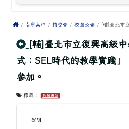
主內容區域
Home
南寧高中
輔委會
校園公告
[輔]臺北市
回上頁
[輔]臺北市立復興高級
式：SEL時代的教學實踐
參加。
標籤：
教師研習
說明：