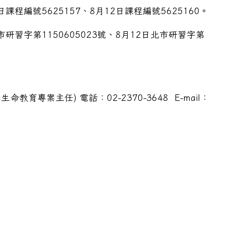
程編號5625157、8月12日課程編號5625160。
金會（以下簡稱本會）辦理2026年度「心中有光・教室
研習字第1150605023號、8月12日北市研習字第
育專案主任) 電話：02-2370-3648 E-mail：