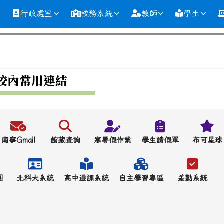
行政處室
校務系統
教師
學生
校內常用連結
南寧Gmail
館藏查詢
寒暑假作業
學生請假單
布可星球
團
北科大系統
高中選課系統
自主學習專區
差勤系統