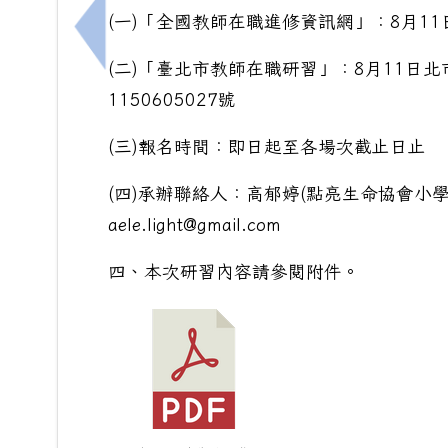
(一)「全國教師在職進修資訊網」：8月11日課
上一筆：[輔]有關財團法人和氣大愛文教基
(二)「臺北市教師在職研習」：8月11日北市
1150605027號
(三)報名時間：即日起至各場次截止日止
(四)承辦聯絡人：高郁婷(點亮生命協會小學生命教
aele.light@gmail.com
四、本次研習內容請參閱附件。