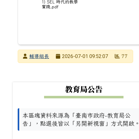
1) SEL 時代的教學
實踐.pdf
發布者
2026-07-01 09:52:07
輔導組長
77
發布日期
瀏覽次數
下中左區域內容
教育局公告
本區塊資料來源為「臺南市政府-教育局公
告」，點選後皆以「另開新視窗」方式開啟