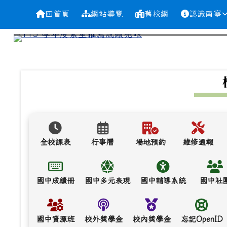
導覽列
跳至主內容區
台南市南寧高中
回首頁
網站導覽
舊校網
認識南寧
頁尾區域
上中區域內容
全校課表
行事曆
場地預約
維修通報
國中成績冊
國中多元表現
國中輔導系統
國中社
國中資源班
校外獎學金
校內獎學金
忘記OpenID