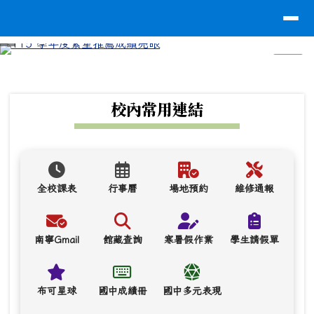
台南市南寧高中
導覽列
跳至主內容區
⏸
頁尾區域
上中區域內容
校內常用連結
全校課表
行事曆
場地預約
維修通報
南寧Gmail
館藏查詢
寒暑假作業
學生請假單
布可星球
國中成績冊
國中多元表現