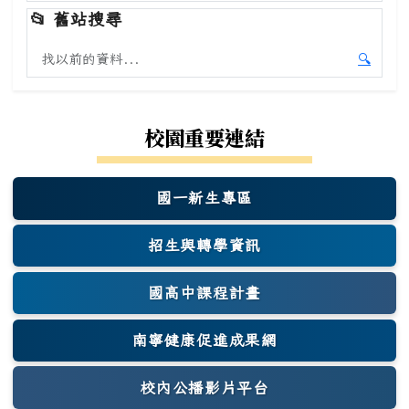
開始本
📂
舊站搜尋
搜尋舊站內容
🔍
開始舊
校園重要連結
國一新生專區
(另開新視窗)
招生與轉學資訊
國高中課程計畫
南寧健康促進成果網
(另開新視窗)
校內公播影片平台