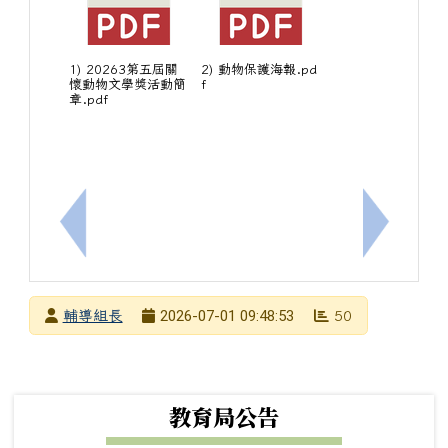
1) 20263第五屆關
2) 動物保護海報.pd
懷動物文學獎活動簡
f
章.pdf
上一筆：[輔]臺北市立復興高級中學辦理教師研習活
下一筆：
發布者
2026-07-01 09:48:53
輔導組長
50
發布日期
瀏覽次數
下中左區域內容
教育局公告