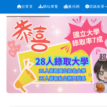
導覽列
跳至主內容區
台南市南寧高中
回首頁
網站導覽
舊校網
認識南寧
頁尾區域