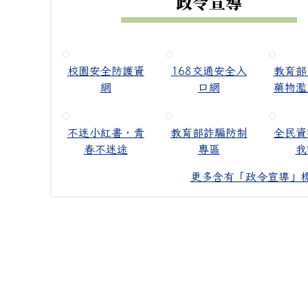
政令宣導
校園安全防護資
168交通安全入
教育部
網
口網
藥物濫
不迷小紅書，青
教育部詐騙防制
全民資
春不迷途
專區
我
更多含有「政令宣導」