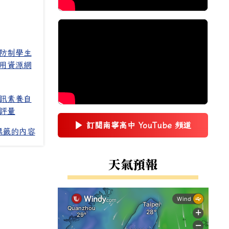
防制學生
用資源網
訊素養自
評量
▶
訂閱南寧高中 YouTube 頻道
(另開新視窗)
標籤的內容
右邊區域內容
天氣預報