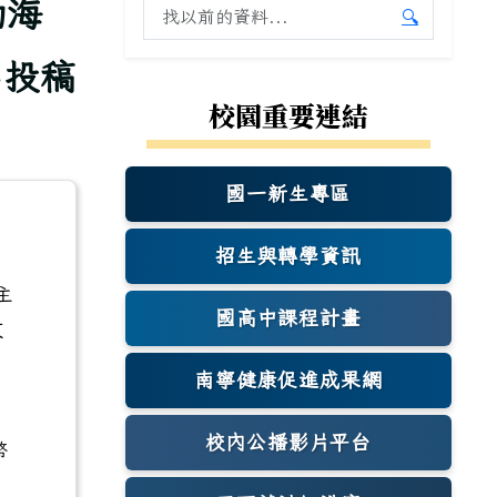
動海
搜尋舊站內容
🔍
開始舊站
名投稿
校園重要連結
國一新生專區
(另開新視窗)
招生與轉學資訊
主
國高中課程計畫
文
南寧健康促進成果網
(另開新視窗)
3
校內公播影片平台
幣