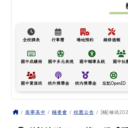
上中區域內容
全校課表
行事曆
場地預約
維修通報
國中成績冊
國中多元表現
國中輔導系統
國中社
國中資源班
校外獎學金
校內獎學金
忘記OpenID
主內容區域
Home
南寧高中
輔委會
校園公告
[輔]檢送2