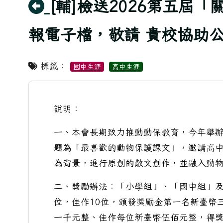
回上頁
[輔]檢送2026第五屆
報電子檔，敬請 貴校協助
標籤：
國中生涯
高中生涯
說明：
一、本會長期致力推動動保教育，今年舉辦
題為「最喜歡的動物保護課文」，邀請高
為背景，進行原創的散文創作，並融入動
二、獎勵辦法：「小學組」、「國中組」及
位，佳作10位，頒發獎勵金第一名新臺幣
一千元整、佳作每位新臺幣伍佰元整，得