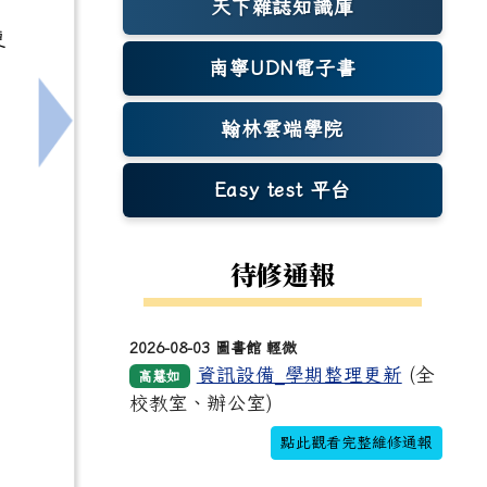
天下雜誌知識庫
(另開新視窗)
更
南寧UDN電子書
查
翰林雲端學院
家長，鼓勵參與活動。
下一筆：[輔]有關桃園市政府就業職訓服務處於
Easy test 平台
(另開新視窗)
待修通報
2026-08-03 圖書館 輕微
資訊設備_學期整理更新
(全
高慧如
校教室、辦公室)
點此觀看完整維修通報