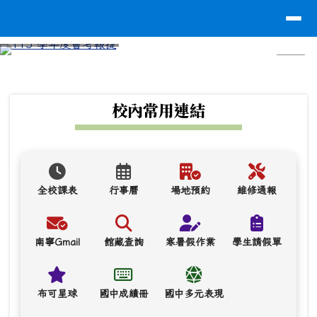
台南市南寧高中
導覽列
跳至主內容區
⏸
頁尾區域
上中區域內容
校內常用連結
全校課表
行事曆
場地預約
維修通報
南寧Gmail
館藏查詢
寒暑假作業
學生請假單
布可星球
國中成績冊
國中多元表現