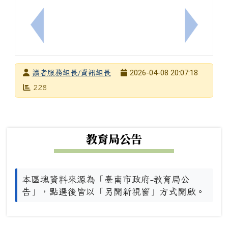
上一筆：[輔]樹人醫護管理專科學校於115年3月28日(
下一筆：
發布者
2026-04-08 20:07:18
讀者服務組長/資訊組長
發布日期
瀏覽次數
228
下中左區域內容
教育局公告
本區塊資料來源為「臺南市政府-教育局公
告」，點選後皆以「另開新視窗」方式開啟。