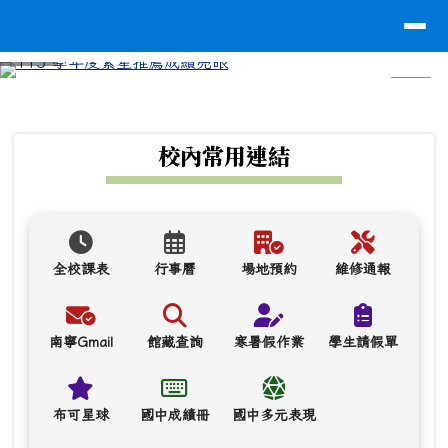
台南市南寧高中
導覽列
跳至主內容區
⏸
頁尾區域
上中區域內容
校內常用連結
全校課表
行事曆
場地預約
維修通報
南寧Gmail
館藏查詢
寒暑假作業
學生請假單
布可星球
國中成績冊
國中多元表現