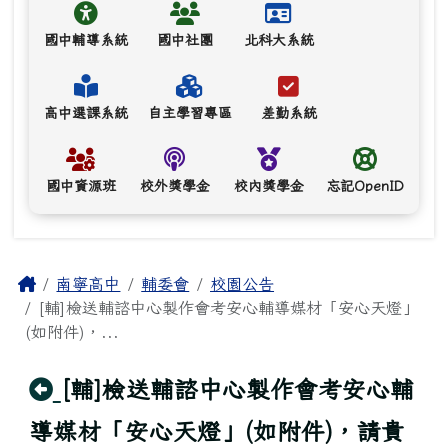
國中輔導系統
國中社團
北科大系統
高中選課系統
自主學習專區
差勤系統
國中資源班
校外獎學金
校內獎學金
忘記OpenID
主內容區域
Home
南寧高中
輔委會
校園公告
[輔]檢送輔諮中心製作會考安心輔導媒材「安心天燈」
(如附件)，...
回上頁
[輔]檢送輔諮中心製作會考安心輔
導媒材「安心天燈」(如附件)，請貴