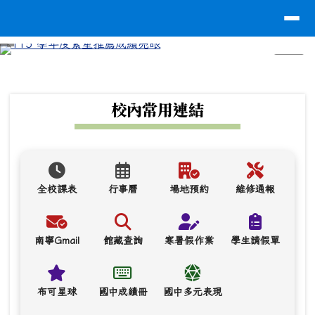
台南市南寧高中
導覽列
跳至主內容區
⏸
頁尾區域
上中區域內容
校內常用連結
全校課表
行事曆
場地預約
維修通報
南寧Gmail
館藏查詢
寒暑假作業
學生請假單
布可星球
國中成績冊
國中多元表現