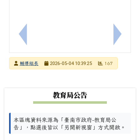
上一筆：[輔]臺灣一滴優教育協會辦理EdYouth
下一筆：
發布者
2026-05-04 10:39:25
輔導組長
167
發布日期
瀏覽次數
下中左區域內容
教育局公告
本區塊資料來源為「臺南市政府-教育局公
告」，點選後皆以「另開新視窗」方式開啟。