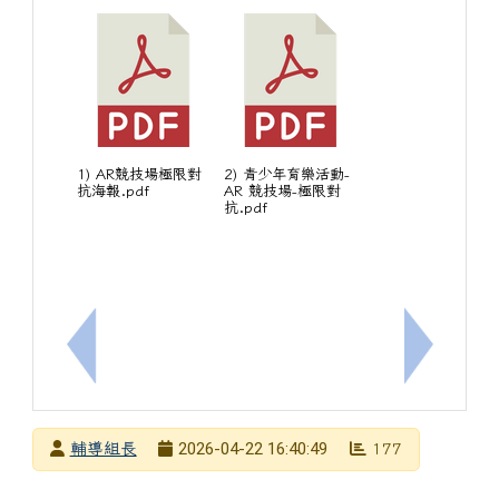
1) AR競技場極限對
2) 青少年育樂活動-
抗海報.pdf
AR 競技場-極限對
抗.pdf
上一筆：[輔]育達科技大學舉辦「2026 Open c
下一筆：
發布者
2026-04-22 16:40:49
輔導組長
177
發布日期
瀏覽次數