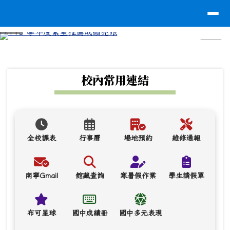
台南市南寧高中
導覽列
跳至主內容區
⏸
頁尾區域
上中區域內容
校內常用連結
全校課表
行事曆
場地預約
維修通報
南寧Gmail
館藏查詢
寒暑假作業
學生請假單
布可星球
國中成績冊
國中多元表現