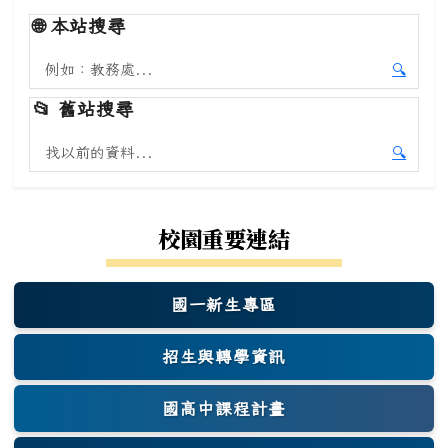
🌐
本站搜尋
搜尋本站內容
🔍
開始本
📂
舊站搜尋
搜尋舊站內容
🔍
開始舊
校園重要連結
國一新生專區
(另開新視窗)
招生與轉學資訊
國高中課程計畫