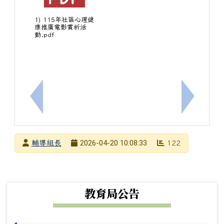
1) 115年社區心理健
康推廣電影賞析活
動.pdf
上一筆：[輔]社團法人中華民國應用商業管理協會20
下一筆：[
發布者
2026-04-20 10:08:33
輔導組長
122
發布日期
瀏覽次數
下中左區域內容
教育局公告