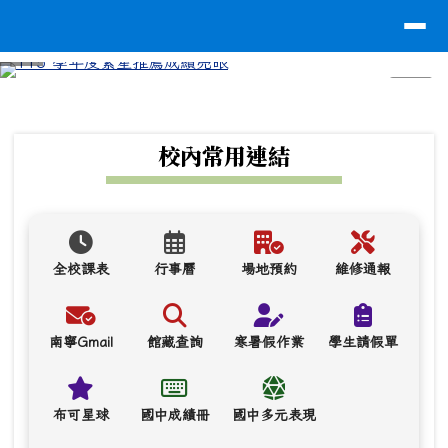
台南市南寧高中
導覽列
跳至主內容區
⏸
頁尾區域
上中區域內容
校內常用連結
全校課表
行事曆
場地預約
維修通報
南寧Gmail
館藏查詢
寒暑假作業
學生請假單
布可星球
國中成績冊
國中多元表現