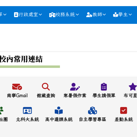
寧
行政處室
校務系統
教師
學生
校內常用連結
南寧Gmail
館藏查詢
寒暑假作業
學生請假單
布可
社團
北科大系統
高中選課系統
自主學習專區
差勤系統