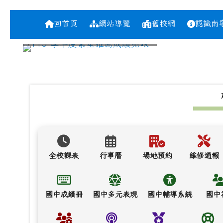
導覽列
台南市南寧高中
跳至主內容區
回首頁
網站導覽
舊校網
認識南
頁尾區域
上中區域內容
全校課表
行事曆
場地預約
維修通報
國中成績冊
國中多元表現
國中輔導系統
國中