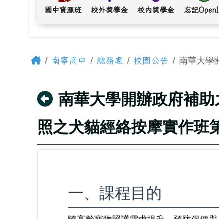
國中資源班
校外獎學金
校內獎學金
忘記Open
主內容區域
Home
南華大學開
南寧高中
總務處
校園公告
回上頁
南華大學開辦政府補助之
照之犬貓經絡按摩實作班第
一、課程目的