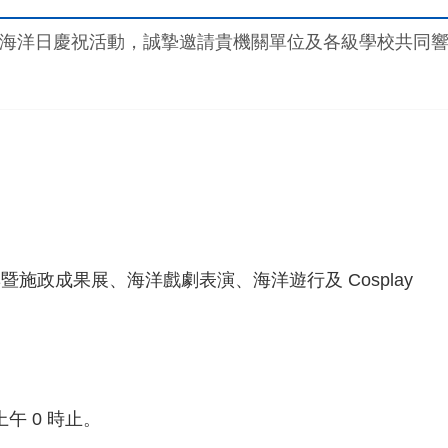
海洋日慶祝活動，誠摯邀請貴機關單位及各級學校共同
施政成果展、海洋戲劇表演、海洋遊行及 Cosplay
日上午 0 時止。
業人才投資計畫-寵物長照之犬貓經絡按摩實作班第13期