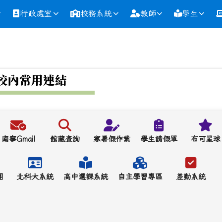
行政處室
校務系統
教師
學生
校內常用連結
南寧Gmail
館藏查詢
寒暑假作業
學生請假單
布可星球
團
北科大系統
高中選課系統
自主學習專區
差勤系統