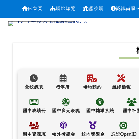
導覽列
跳至主內容區
台南市南寧高中
回首頁
網站導覽
舊校網
認識南寧
頁尾區域
上中區域內容
全校課表
行事曆
場地預約
維修通報
國中成績冊
國中多元表現
國中輔導系統
國中社
國中資源班
校外獎學金
校內獎學金
忘記OpenID