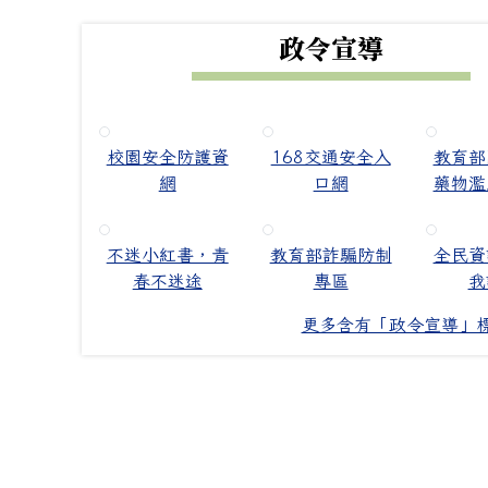
政令宣導
校園安全防護資
168交通安全入
教育部
網
口網
藥物濫
不迷小紅書，青
教育部詐騙防制
全民資
春不迷途
專區
我
更多含有「政令宣導」