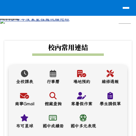
台南市南寧高中
導覽列
跳至主內容區
⏸
頁尾區域
上中區域內容
校內常用連結
全校課表
行事曆
場地預約
維修通報
南寧Gmail
館藏查詢
寒暑假作業
學生請假單
布可星球
國中成績冊
國中多元表現