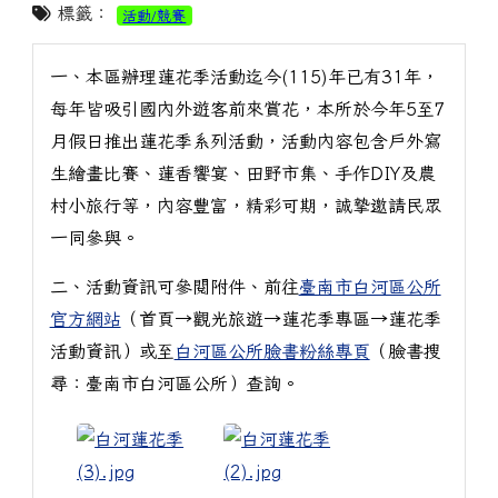
標籤：
活動/競賽
一、本區辦理蓮花季活動迄今(115)年已有31年，
每年皆吸引國內外遊客前來賞花，本所於今年5至7
月假日推出蓮花季系列活動，活動內容包含戶外寫
生繪畫比賽、蓮香饗宴、田野市集、手作DIY及農
村小旅行等，內容豐富，精彩可期，誠摯邀請民眾
一同參與。
二、活動資訊可參閱附件、前往
臺南市白河區公所
官方網站
（首頁→觀光旅遊→蓮花季專區→蓮花季
活動資訊）或至
白河區公所臉書粉絲專頁
（臉書搜
尋：臺南市白河區公所）查詢。