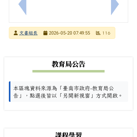
上一筆：114學年度第2學期第12次行政會議會議紀錄(11
下一筆：
發布者
2026-05-20 07:49:55
文書組長
116
發布日期
瀏覽次數
下中左區域內容
教育局公告
本區塊資料來源為「臺南市政府-教育局公
告」，點選後皆以「另開新視窗」方式開啟。
下中右區域內容
課程學習