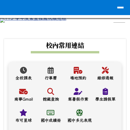
台南市南寧高中
導覽列
跳至主內容區
⏸
頁尾區域
上中區域內容
校內常用連結
全校課表
行事曆
場地預約
維修通報
南寧Gmail
館藏查詢
寒暑假作業
學生請假單
布可星球
國中成績冊
國中多元表現