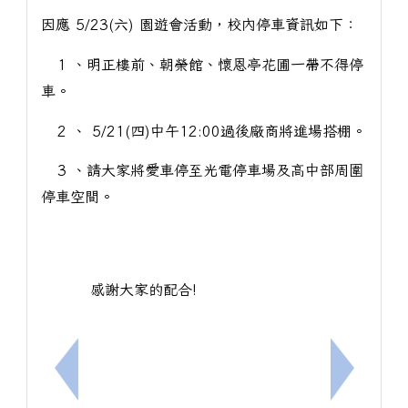
因應 5/23(六) 園遊會活動，校內停車資訊如下：
1 、明正樓前、朝榮館、懷恩亭花圃一帶不得停
車。
2 、 5/21(四)中午12:00過後廠商將進場搭棚。
3 、請大家將愛車停至光電停車場及高中部周圍
停車空間。
感謝大家的配合!
上一筆：國立臺北大學進修暨推廣部推廣教育組辦理
下一筆：1