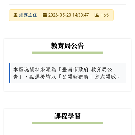
發布者
2026-05-20 14:38:47
總務主任
165
發布日期
瀏覽次數
下中左區域內容
教育局公告
本區塊資料來源為「臺南市政府-教育局公
告」，點選後皆以「另開新視窗」方式開啟。
下中右區域內容
課程學習