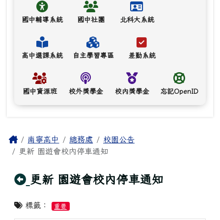
國中輔導系統
國中社團
北科大系統
高中選課系統
自主學習專區
差勤系統
國中資源班
校外獎學金
校內獎學金
忘記OpenID
主內容區域
Home
南寧高中
總務處
校園公告
更新 園遊會校內停車通知
回上頁
更新 園遊會校內停車通知
標籤：
重要