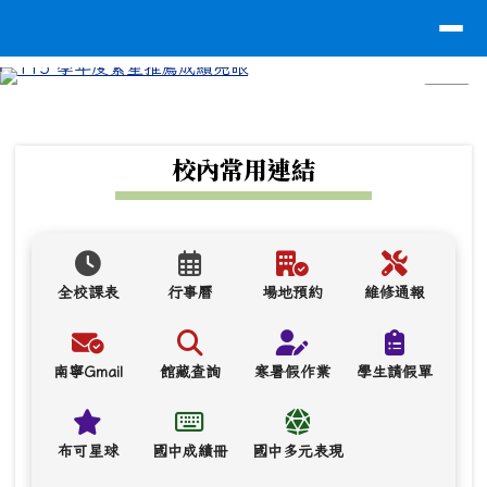
台南市南寧高中
導覽列
跳至主內容區
⏸
頁尾區域
上中區域內容
校內常用連結
全校課表
行事曆
場地預約
維修通報
南寧Gmail
館藏查詢
寒暑假作業
學生請假單
布可星球
國中成績冊
國中多元表現