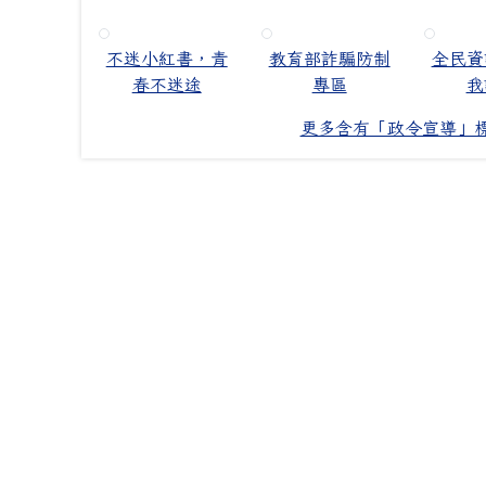
不迷小紅書，青
教育部詐騙防制
全民資
春不迷途
專區
我
更多含有「政令宣導」