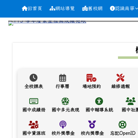
導覽列
跳至主內容區
台南市南寧高中
回首頁
網站導覽
舊校網
認識南寧
頁尾區域
上中區域內容
全校課表
行事曆
場地預約
維修通報
國中成績冊
國中多元表現
國中輔導系統
國中社
國中資源班
校外獎學金
校內獎學金
忘記OpenID