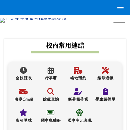
台南市南寧高中
導覽列
跳至主內容區
⏸
頁尾區域
上中區域內容
校內常用連結
全校課表
行事曆
場地預約
維修通報
南寧Gmail
館藏查詢
寒暑假作業
學生請假單
布可星球
國中成績冊
國中多元表現