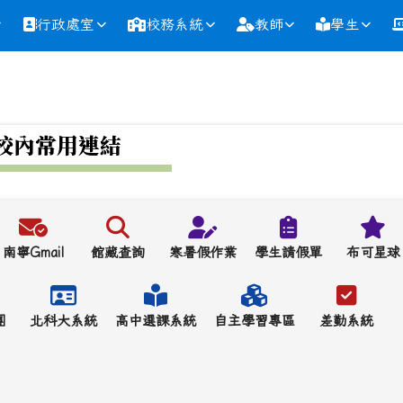
行政處室
校務系統
教師
學生
校內常用連結
南寧Gmail
館藏查詢
寒暑假作業
學生請假單
布可星球
團
北科大系統
高中選課系統
自主學習專區
差勤系統