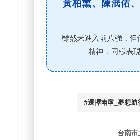
黃柏熏、陳泯佑
雖然未進入前八強，但
精神，同樣表
#選擇南寧_夢想航
台南市