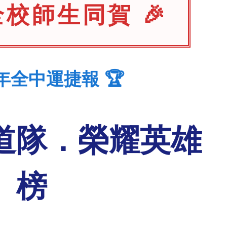
全校師生同賀 🎉
15年全中運捷報 🏆
道隊．榮耀英雄
榜