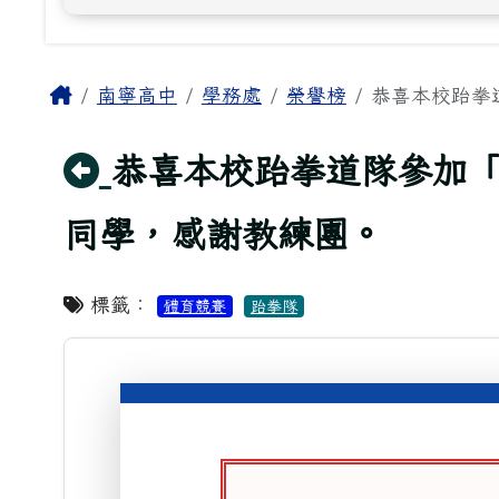
主內容區域
Home
南寧高中
學務處
榮譽榜
恭喜本校跆拳道
回上頁
恭喜本校跆拳道隊參加「
同學，感謝教練團。
標籤：
體育競賽
跆拳隊