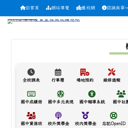
導覽列
跳至主內容區
台南市南寧高中
回首頁
網站導覽
舊校網
認識南寧
頁尾區域
上中區域內容
全校課表
行事曆
場地預約
維修通報
國中成績冊
國中多元表現
國中輔導系統
國中社
國中資源班
校外獎學金
校內獎學金
忘記OpenID