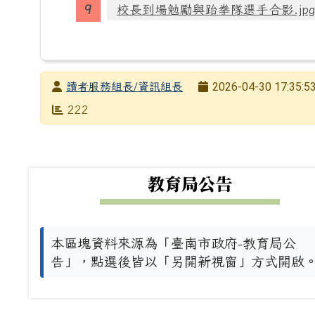
校長到場勉勵與跆拳隊選手合影.jp
發布者
2026-04-30 17:35:5
讀者服務組長/資訊組長
發布日期
瀏覽次數
222
下中左區域內容
教育局公告
本區塊資料來源為「臺南市政府-教育局公
告」，點選後皆以「另開新視窗」方式開啟