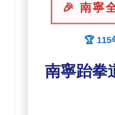
🎉 南寧
🏆 1
南寧跆拳