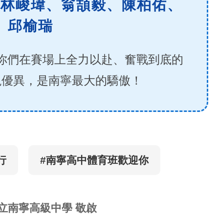
、林峻瑋、翁頡毅、陳柏佑、
邱榆瑞
你們在賽場上全力以赴、奮戰到底的
現優異，是南寧最大的驕傲！
行
#南寧高中體育班歡迎你
立南寧高級中學 敬啟