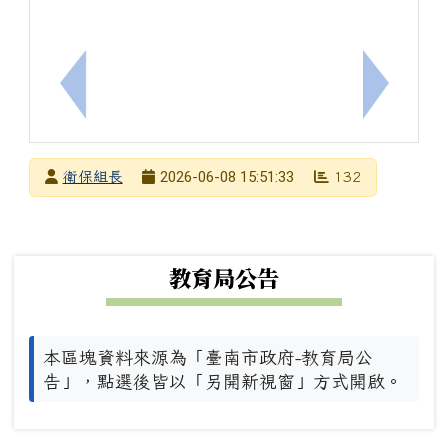
上一筆：轉知國立陽明交通大學辦理「腫瘤、免疫與
下一筆：
發布者
2026-06-08 15:51:33
衛保組長
132
發布日期
瀏覽次數
下中左區域內容
教育局公告
本區塊資料來源為「臺南市政府-教育局公
告」，點選後皆以「另開新視窗」方式開啟。