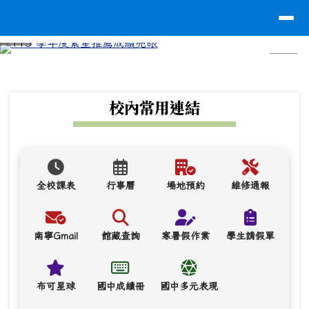
台南市南寧高中
導覽列
跳至主內容區
⏸
頁尾區域
上中區域內容
校內常用連結
全校課表
行事曆
場地預約
維修通報
南寧Gmail
館藏查詢
寒暑假作業
學生請假單
布可星球
國中成績冊
國中多元表現