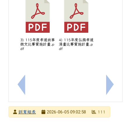
3) 115年度孝道故事
4) 115年度弘揚孝道
徵文比賽實施計畫.p
漫畫比賽實施計畫.p
df
df
上一筆：轉知中華民國象棋文化協會舉辦「2026 
下一筆：轉
發布者
2026-06-05 09:02:58
訓育組長
111
發布日期
瀏覽次數
下中左區域內容