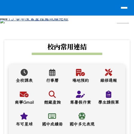
台南市南寧高中
導覽列
跳至主內容區
⏸
頁尾區域
上中區域內容
校內常用連結
全校課表
行事曆
場地預約
維修通報
南寧Gmail
館藏查詢
寒暑假作業
學生請假單
布可星球
國中成績冊
國中多元表現