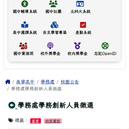
國中輔導系統
國中社團
北科大系統
高中選課系統
自主學習專區
差勤系統
國中資源班
校外獎學金
校內獎學金
忘記OpenID
主內容區域
Home
南寧高中
學務處
校園公告
學務處學務創新人員徵選
回上頁
學務處學務創新人員徵選
標籤：
重要
校安資訊