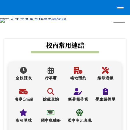
台南市南寧高中
導覽列
跳至主內容區
⏸
頁尾區域
上中區域內容
校內常用連結
全校課表
行事曆
場地預約
維修通報
南寧Gmail
館藏查詢
寒暑假作業
學生請假單
布可星球
國中成績冊
國中多元表現