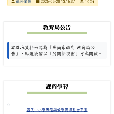
發布者
2026-05-28 13:16:37
學務主任
1024
發布日期
瀏覽次數
下中左區域內容
教育局公告
本區塊資料來源為「臺南市政府-教育局公
告」，點選後皆以「另開新視窗」方式開啟。
下中右區域內容
課程學習
國民中小學課程與教學資源整合平臺