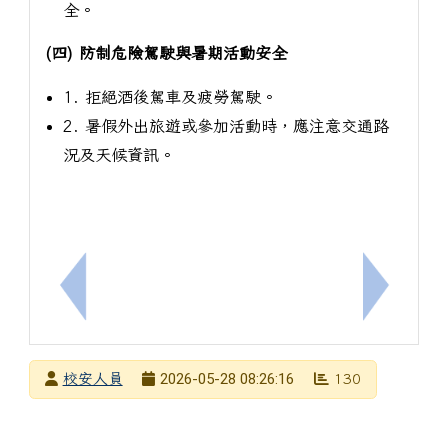
全。
(四) 防制危險駕駛與暑期活動安全
1. 拒絕酒後駕車及疲勞駕駛。
2. 暑假外出旅遊或參加活動時，應注意交通路
況及天候資訊。
上一筆：學務處學務創新人員徵選
下一筆：
發布者
2026-05-28 08:26:16
校安人員
130
發布日期
瀏覽次數
下中左區域內容