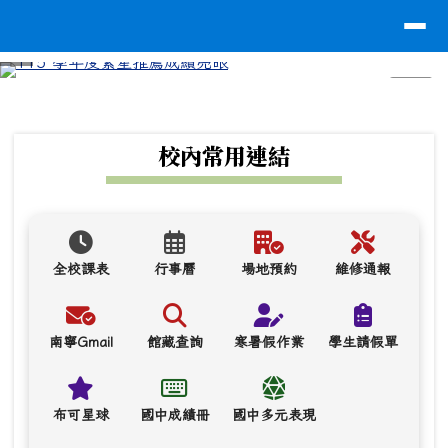
台南市南寧高中
導覽列
跳至主內容區
⏸
頁尾區域
上中區域內容
校內常用連結
全校課表
行事曆
場地預約
維修通報
南寧Gmail
館藏查詢
寒暑假作業
學生請假單
布可星球
國中成績冊
國中多元表現