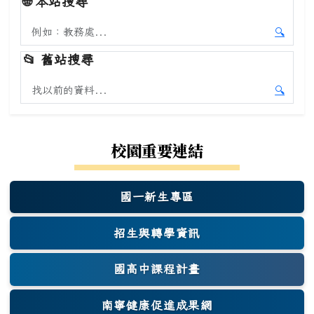
🌐
本站搜尋
搜尋本站內容
🔍
開始本
📂
舊站搜尋
搜尋舊站內容
🔍
開始舊
校園重要連結
國一新生專區
(另開新視窗)
招生與轉學資訊
國高中課程計畫
南寧健康促進成果網
(另開新視窗)