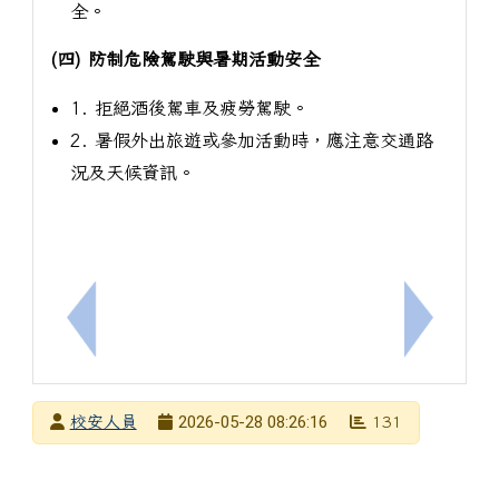
全。
(四) 防制危險駕駛與暑期活動安全
1. 拒絕酒後駕車及疲勞駕駛。
2. 暑假外出旅遊或參加活動時，應注意交通路
況及天候資訊。
上一筆：學務處學務創新人員徵選
下一筆：
發布者
2026-05-28 08:26:16
校安人員
131
發布日期
瀏覽次數
下中左區域內容