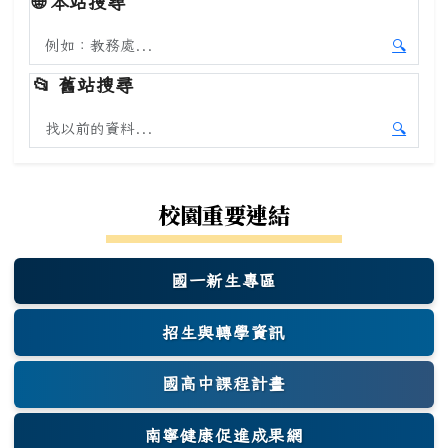
🌐
本站搜尋
搜尋本站內容
🔍
開始本
📂
舊站搜尋
搜尋舊站內容
🔍
開始舊
校園重要連結
國一新生專區
(另開新視窗)
招生與轉學資訊
國高中課程計畫
南寧健康促進成果網
(另開新視窗)