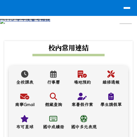
台南市南寧高中
導覽列
跳至主內容區
⏸
頁尾區域
上中區域內容
校內常用連結
全校課表
行事曆
場地預約
維修通報
南寧Gmail
館藏查詢
寒暑假作業
學生請假單
布可星球
國中成績冊
國中多元表現