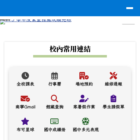
台南市南寧高中
導覽列
跳至主內容區
⏸
頁尾區域
上中區域內容
校內常用連結
全校課表
行事曆
場地預約
維修通報
南寧Gmail
館藏查詢
寒暑假作業
學生請假單
布可星球
國中成績冊
國中多元表現