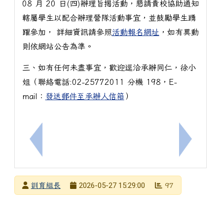
08 月 20 日(四)辦理旨揭活動，懇請貴校協助通知
轄屬學生以配合辦理營隊活動事宜，並鼓勵學生踴
躍參加， 詳細資訊請參照
活動報名網址
，如有異動
則依網站公告為準。
三、如有任何未盡事宜，歡迎逕洽承辦同仁，徐小
姐（聯絡電話:02-25772011 分機 198，E-
mail：
發送郵件至承辦人信箱
）
上一筆：轉知新竹市青年發展中心辦理「【社幹培力-N
下一筆：
發布者
2026-05-27 15:29:00
訓育組長
97
發布日期
瀏覽次數
下中左區域內容