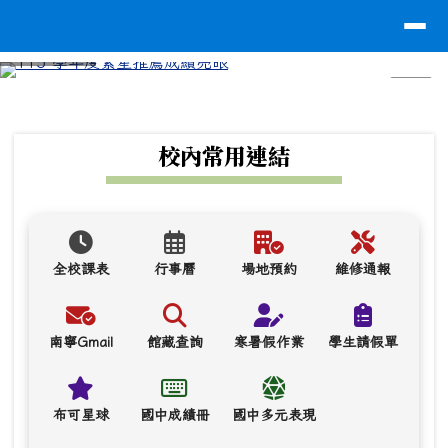
台南市南寧高中
導覽列
跳至主內容區
⏸
頁尾區域
上中區域內容
校內常用連結
全校課表
行事曆
場地預約
維修通報
南寧Gmail
館藏查詢
寒暑假作業
學生請假單
布可星球
國中成績冊
國中多元表現