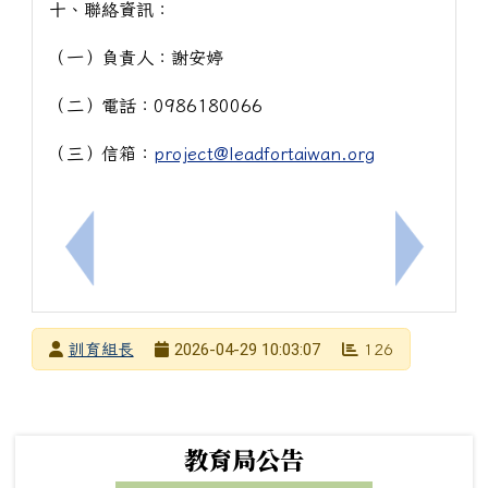
十、聯絡資訊：
（一）負責人：謝安婷
（二）電話：0986180066
（三）信箱：
project@leadfortaiwan.org
上一筆：轉知「2026銘傳大學傳播營—寶貝老闆的
下一筆：[
發布者
2026-04-29 10:03:07
訓育組長
126
發布日期
瀏覽次數
下中左區域內容
教育局公告