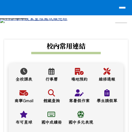
台南市南寧高中
導覽列
跳至主內容區
⏸
頁尾區域
上中區域內容
校內常用連結
全校課表
行事曆
場地預約
維修通報
南寧Gmail
館藏查詢
寒暑假作業
學生請假單
布可星球
國中成績冊
國中多元表現