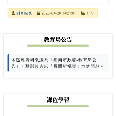
發布者
2026-04-20 14:21:01
訓育組長
119
發布日期
瀏覽次數
下中左區域內容
教育局公告
本區塊資料來源為「臺南市政府-教育局公
告」，點選後皆以「另開新視窗」方式開啟。
下中右區域內容
課程學習