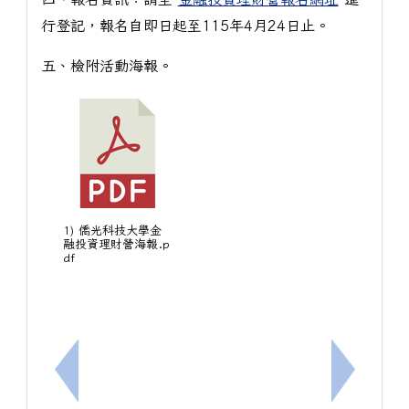
行登記，報名自即日起至115年4月24日止。
五、檢附活動海報。
1) 僑光科技大學金
融投資理財營海報.p
df
上一筆：[高中]轉知金車文教基金會「2026金車曙
下一筆：[