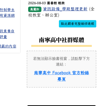
2026-08-03 圖書館 輕微
資訊設備_學期整理更新
(全
高慧如
防制學生
校教室、辦公室)
用資源網
點此觀看完整維修通報
訊素養自
評量
南寧高中社群媒體
標籤的內容
若無法顯示臉書視窗，請點擊下方
連結：
南寧高中 Facebook 官方粉絲
(另開新視窗)
專頁