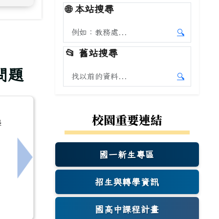
🌐
本站搜尋
搜尋本站內容
🔍
開始本站
📂
舊站搜尋
問題
搜尋舊站內容
🔍
開始舊站
校園重要連結
學
國一新生專區
(另開新視窗)
下一筆：「臺南市115年中小學軟式網球錦標賽」
招生與轉學資訊
國高中課程計畫