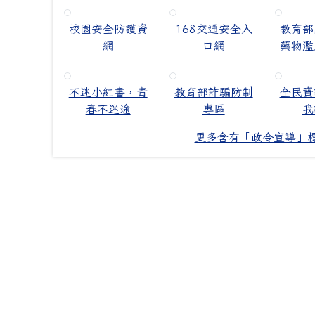
校園安全防護資
168交通安全入
教育部
網
口網
藥物濫
不迷小紅書，青
教育部詐騙防制
全民資
春不迷途
專區
我
更多含有「政令宣導」