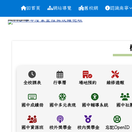
導覽列
跳至主內容區
台南市南寧高中
回首頁
網站導覽
舊校網
認識南寧
頁尾區域
上中區域內容
全校課表
行事曆
場地預約
維修通報
國中成績冊
國中多元表現
國中輔導系統
國中社
國中資源班
校外獎學金
校內獎學金
忘記OpenID