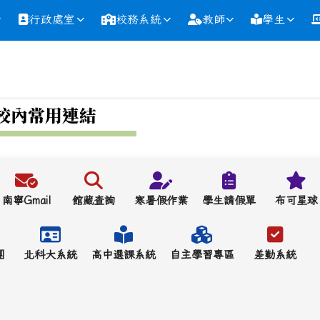
行政處室
校務系統
教師
學生
校內常用連結
南寧Gmail
館藏查詢
寒暑假作業
學生請假單
布可星球
團
北科大系統
高中選課系統
自主學習專區
差勤系統