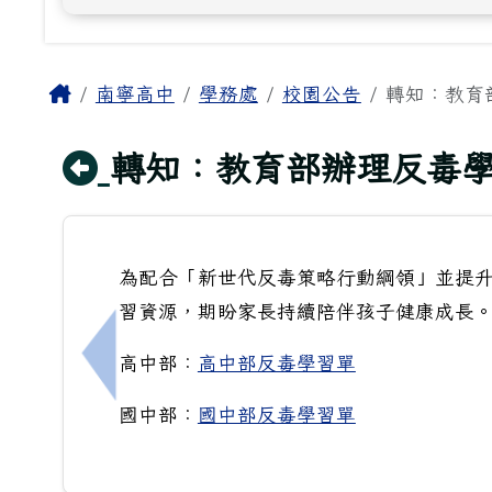
主內容區域
Home
南寧高中
學務處
校園公告
轉知：教育
回上頁
轉知：教育部辦理反毒學
為配合「新世代反毒策略行動綱領」並提
習資源，期盼家長持續陪伴孩子健康成長
高中部：
高中部反毒學習單
上一筆：學務處學務創新人員徵選
國中部：
國中部反毒學習單