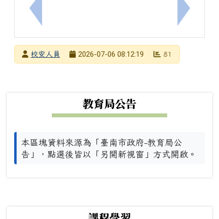
上一筆：防治藥物濫用宣導主題：「依托咪酯提升為
下一筆：
發布者
2026-07-06 08:12:19
校安人員
81
發布日期
瀏覽次數
下中左區域內容
教育局公告
本區塊資料來源為「臺南市政府-教育局公
告」，點選後皆以「另開新視窗」方式開啟。
下中右區域內容
課程學習