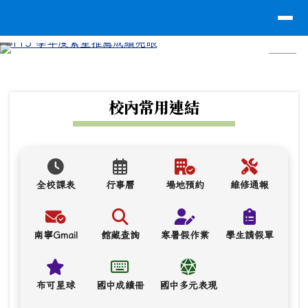
台南市南寧高中
導覽列
跳至主內容區
⏸
頁尾區域
上中區域內容
校內常用連結
全校課表
行事曆
場地預約
維修通報
南寧Gmail
館藏查詢
寒暑假作業
學生請假單
布可星球
國中成績冊
國中多元表現