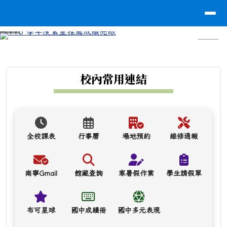
台南市南寧高中
導覽列
跳至主內容區
⏸
頁尾區域
上中區域內容
校內常用連結
全校課表
行事曆
場地預約
維修通報
南寧Gmail
館藏查詢
寒暑假作業
學生請假單
布可星球
國中成績冊
國中多元表現