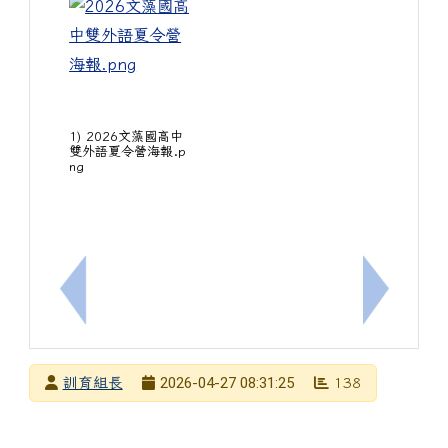
1) 2026文藻國高中
雙外語夏令營海報.p
ng
上一筆：轉知本市114學年度代表參加「校園健康主
下一筆：
發布者
2026-04-27 08:31:25
訓育組長
138
發布日期
瀏覽次數
下中左區域內容