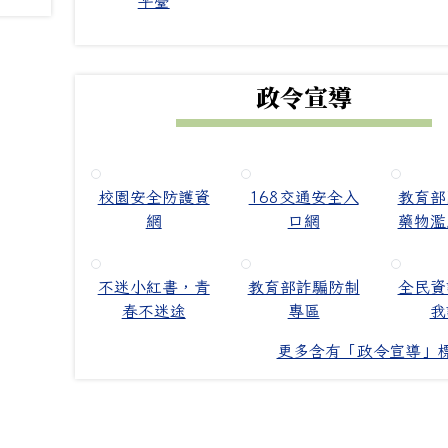
平臺
政令宣導
校園安全防護資
168交通安全入
教育部
網
口網
藥物濫
不迷小紅書，青
教育部詐騙防制
全民資
春不迷途
專區
我
更多含有「政令宣導」