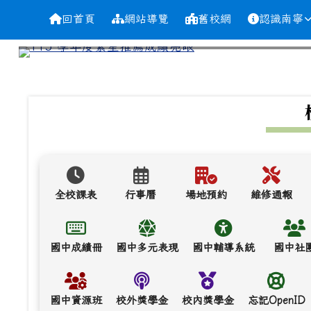
導覽列
跳至主內容區
台南市南寧高中
回首頁
網站導覽
舊校網
認識南寧
頁尾區域
上中區域內容
全校課表
行事曆
場地預約
維修通報
國中成績冊
國中多元表現
國中輔導系統
國中社
國中資源班
校外獎學金
校內獎學金
忘記OpenID