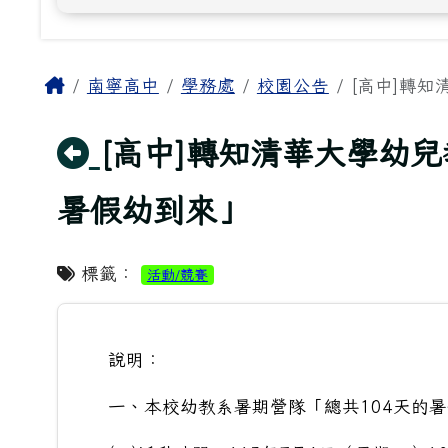
主內容區域
Home
南寧高中
學務處
校園公告
[高中]轉知
回上頁
[高中]轉知清華大學幼兒
暑假幼到來」
標籤：
活動/競賽
說明：
一、本校幼教系暑期營隊「總共104天的