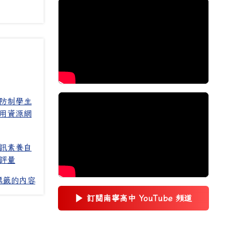
防制學生
用資源網
訊素養自
評量
標籤的內容
▶
訂閱南寧高中 YouTube 頻道
(另開新視窗)