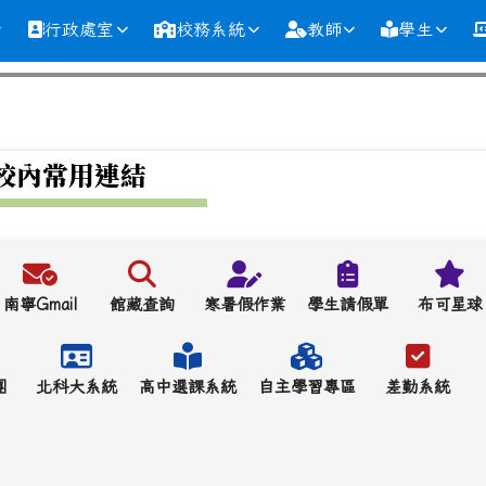
行政處室
校務系統
教師
學生
校內常用連結
南寧Gmail
館藏查詢
寒暑假作業
學生請假單
布可星球
團
北科大系統
高中選課系統
自主學習專區
差勤系統