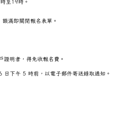
0時至19時。
止，額滿即關閉報名表單。
入戶證明者，得免收報名費。
 16 日下午 5 時前，以電子郵件寄送錄取通知。
立