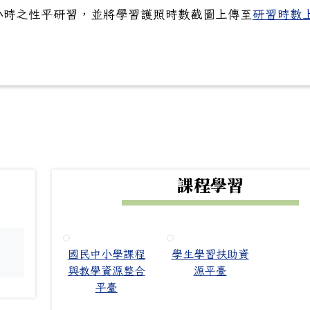
營隊【性不性由你—性別溫差上訴中！】
三小時之性平研習，並將學習護照時數截圖上傳至
研習時數
下中右區域內容
課程學習
國民中小學課程
學生學習扶助資
。
與教學資源整合
源平臺
平臺