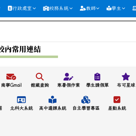
行政處室
校務系統
教師
學生
校內常用連結
南寧Gmail
館藏查詢
寒暑假作業
學生請假單
布可星球
團
北科大系統
高中選課系統
自主學習專區
差勤系統