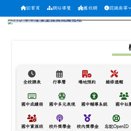
導覽列
跳至主內容區
台南市南寧高中
回首頁
網站導覽
舊校網
認識南寧
頁尾區域
上中區域內容
全校課表
行事曆
場地預約
維修通報
國中成績冊
國中多元表現
國中輔導系統
國中社
國中資源班
校外獎學金
校內獎學金
忘記OpenID