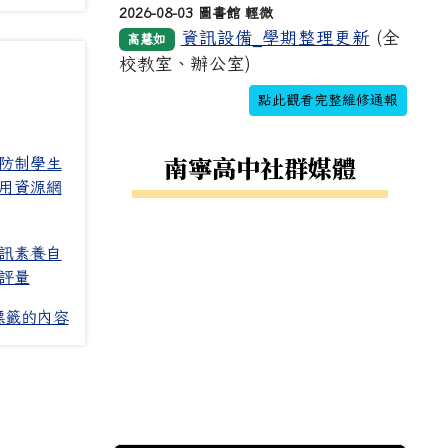
2026-08-03 圖書館 輕微
資訊設備_學期整理更新
(全
高慧如
校教室、辦公室)
點此觀看完整維修通報
南寧高中社群媒體
防制學生
用資源網
訊素養自
評量
標籤的內容