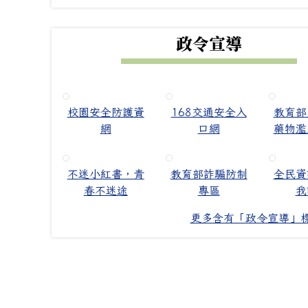
政令宣導
校園安全防護資
168交通安全入
教育部
網
口網
藥物濫
不迷小紅書，青
教育部詐騙防制
全民資
春不迷途
專區
我
更多含有「政令宣導」