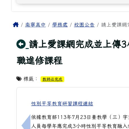
主內容區域
Home
南寧高中
學務處
校園公告
請上愛課網
回上頁
請上愛課網完成並上傳3
職進修課程
標籤：
教師必完成
性別平等教育研習課程連結
依據教育部113年7月23日臺教學（三）字
人員每學年應完成3小時性別平等教育融入