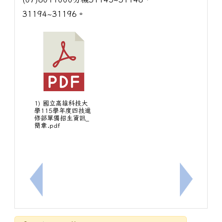
31194~31196。
1) 國立高雄科技大
學115學年度四技進
修部單獨招生資訊_
簡章.pdf
上一筆：檢發本中心115年7月7日「2026英語教
下一筆：