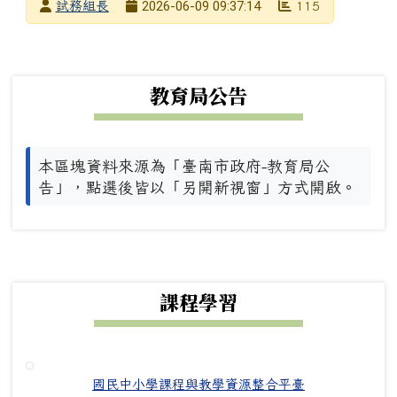
發布者
2026-06-09 09:37:14
試務組長
115
發布日期
瀏覽次數
下中左區域內容
教育局公告
本區塊資料來源為「臺南市政府-教育局公
告」，點選後皆以「另開新視窗」方式開啟。
下中右區域內容
課程學習
國民中小學課程與教學資源整合平臺