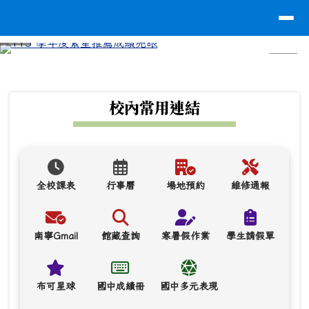
台南市南寧高中
導覽列
跳至主內容區
⏸
頁尾區域
上中區域內容
校內常用連結
全校課表
行事曆
場地預約
維修通報
南寧Gmail
館藏查詢
寒暑假作業
學生請假單
布可星球
國中成績冊
國中多元表現