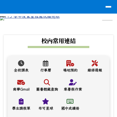
台南市南寧高中
導覽列
跳至主內容區
⏸
頁尾區域
上中區域內容
校內常用連結
全校課表
行事曆
場地預約
維修通報
南寧Gmail
圖書館藏查詢
寒暑假作業
學生請假單
布可星球
國中成績冊