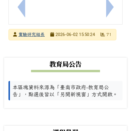
上一筆：[全民國防]114學年度第4次全民國防戶外
下一筆：
發布者
2026-06-02 15:50:24
實驗研究組長
71
發布日期
瀏覽次數
下中左區域內容
教育局公告
本區塊資料來源為「臺南市政府-教育局公
告」，點選後皆以「另開新視窗」方式開啟。
下中右區域內容