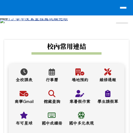
台南市南寧高中
導覽列
跳至主內容區
⏸
頁尾區域
上中區域內容
校內常用連結
全校課表
行事曆
場地預約
維修通報
南寧Gmail
館藏查詢
寒暑假作業
學生請假單
布可星球
國中成績冊
國中多元表現