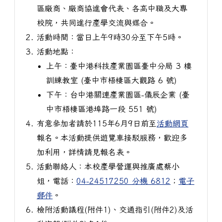
區廠商、廠商協進會代表、各高中職及大專
校院，共同進行產學交流與媒合。
活動時間：當日上午9時30分至下午5時。
活動地點：
上午：臺中港科技產業園區臺中分局 3 樓
訓練教室 (臺中市梧棲區大觀路 6 號)
下午：台中港關連產業園區-儀辰企業 (臺
中市梧棲區港埠路一段 551 號)
有意參加者請於115年6月9日前至
活動網頁
報名。本活動提供遊覽車接駁服務，歡迎多
加利用，詳情請見報名表。
活動聯絡人：本校產學營運與推廣處蔡小
姐，電話：
04-24517250 分機 6812
；
電子
郵件
。
檢附活動議程(附件1)、交通指引(附件2)及活