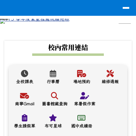
台南市南寧高中
導覽列
跳至主內容區
⏸
頁尾區域
上中區域內容
校內常用連結
全校課表
行事曆
場地預約
維修通報
南寧Gmail
圖書館藏查詢
寒暑假作業
學生請假單
布可星球
國中成績冊