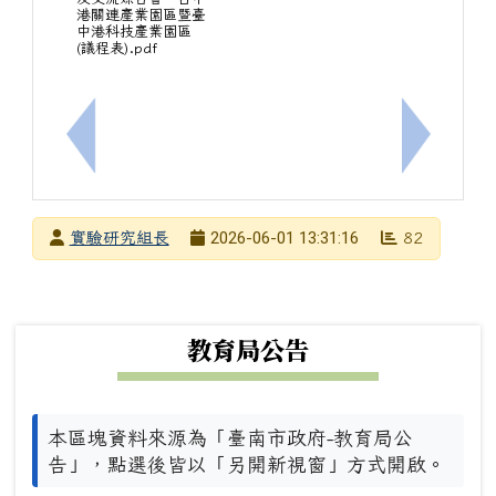
港關連產業園區暨臺
中港科技產業園區
(議程表).pdf
上一筆：教師心靈成長營
下一筆：[
發布者
2026-06-01 13:31:16
實驗研究組長
82
發布日期
瀏覽次數
下中左區域內容
教育局公告
本區塊資料來源為「臺南市政府-教育局公
告」，點選後皆以「另開新視窗」方式開啟。