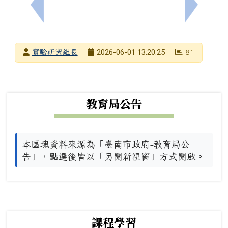
上一筆：[物理]物理科雙語教學增能研習
下一筆：
發布者
2026-06-01 13:20:25
實驗研究組長
81
發布日期
瀏覽次數
下中左區域內容
教育局公告
本區塊資料來源為「臺南市政府-教育局公
告」，點選後皆以「另開新視窗」方式開啟。
下中右區域內容
課程學習