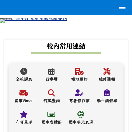
台南市南寧高中
導覽列
跳至主內容區
⏸
頁尾區域
上中區域內容
校內常用連結
全校課表
行事曆
場地預約
維修通報
南寧Gmail
館藏查詢
寒暑假作業
學生請假單
布可星球
國中成績冊
國中多元表現