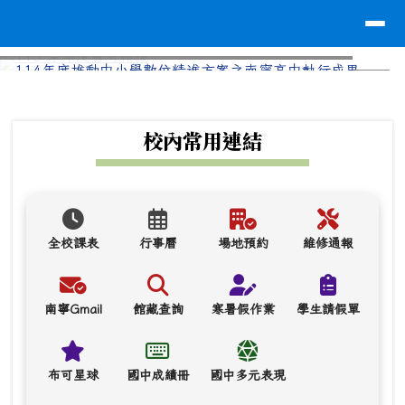
台南市南寧高中
導覽列
跳至主內容區
⏸
頁尾區域
上中區域內容
校內常用連結
全校課表
行事曆
場地預約
維修通報
南寧Gmail
館藏查詢
寒暑假作業
學生請假單
布可星球
國中成績冊
國中多元表現