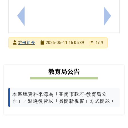
上一筆：財團法人九九文教基金會民國115年8月15、
下一筆：
發布者
2026-05-11 16:05:39
註冊組長
169
發布日期
瀏覽次數
下中左區域內容
教育局公告
本區塊資料來源為「臺南市政府-教育局公
告」，點選後皆以「另開新視窗」方式開啟。
下中右區域內容