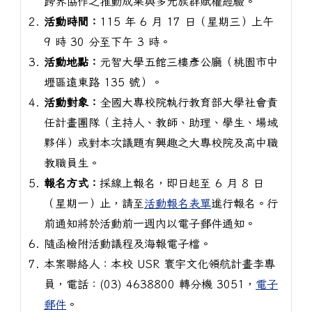
跨界協作之推動成果與多元族群賦權經驗。
活動時間：
115 年 6 月 17 日（星期三）上午
9 時 30 分至下午 3 時。
活動地點：
元智大學五館三樓彥公廳（桃園市中
壢區遠東路 135 號）。
活動對象：
全國大專校院執行教育部大學社會責
任計畫團隊（主持人、教師、助理、學生、場域
夥伴）或對本次議題有興趣之大專校院及高中職
教職員生。
報名方式：
採線上報名，即日起至 6 月 8 日
（星期一）止，請至
活動報名表單
進行報名。行
前通知將於活動前一週內以電子郵件通知。
隨函檢附活動議程及海報電子檔。
本案聯絡人：本校 USR 寰宇文化領航計畫李專
員，電話：(03) 4638800 轉分機 3051，
電子
郵件
。