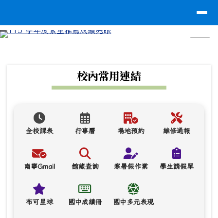
台南市南寧高中
導覽列
跳至主內容區
⏸
頁尾區域
上中區域內容
校內常用連結
全校課表
行事曆
場地預約
維修通報
南寧Gmail
館藏查詢
寒暑假作業
學生請假單
布可星球
國中成績冊
國中多元表現