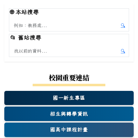
🌐
本站搜尋
搜尋本站內容
🔍
開始本
📂
舊站搜尋
搜尋舊站內容
🔍
開始舊
校園重要連結
國一新生專區
(另開新視窗)
招生與轉學資訊
國高中課程計畫