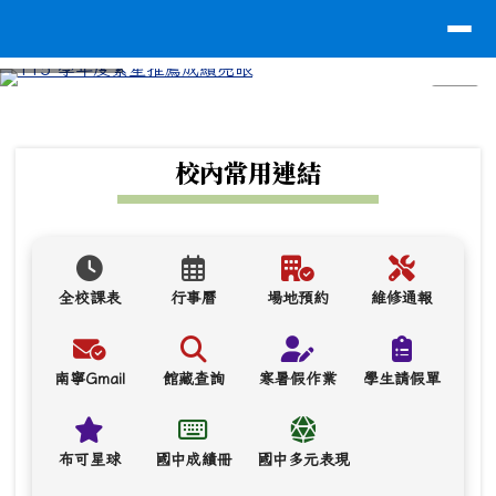
台南市南寧高中
導覽列
跳至主內容區
⏸
頁尾區域
上中區域內容
校內常用連結
全校課表
行事曆
場地預約
維修通報
南寧Gmail
館藏查詢
寒暑假作業
學生請假單
布可星球
國中成績冊
國中多元表現