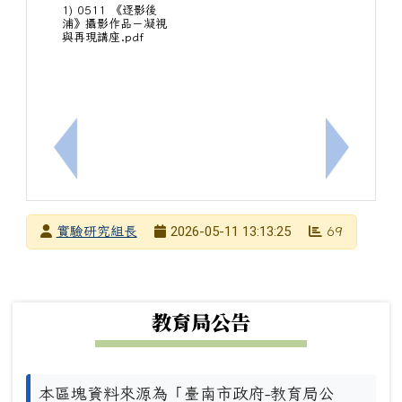
1) 0511 《逐影後
浦》攝影作品－凝視
與再現講座.pdf
上一筆：2026年物理奧林匹亞暑假教師研習
下一筆：
發布者
2026-05-11 13:13:25
實驗研究組長
69
發布日期
瀏覽次數
下中左區域內容
教育局公告
本區塊資料來源為「臺南市政府-教育局公