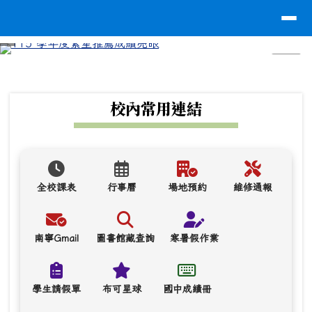
台南市南寧高中
導覽列
跳至主內容區
⏸
頁尾區域
上中區域內容
校內常用連結
全校課表
行事曆
場地預約
維修通報
南寧Gmail
圖書館藏查詢
寒暑假作業
學生請假單
布可星球
國中成績冊