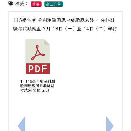
標籤：
重要
高三升學
115學年度 分科測驗因應巴威颱風來襲， 分科測
驗考試順延至 7月 13日（一）至 14日（二）舉行
1) 115學年度分科測
驗因應颱風來襲延期
考試(新聞稿).pdf
上一筆：115-1高三第一次模擬考考程及範圍表(7/29-7
下一筆：南