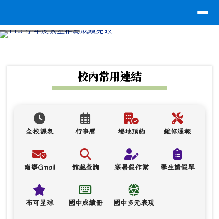
台南市南寧高中
導覽列
跳至主內容區
⏸
頁尾區域
上中區域內容
校內常用連結
全校課表
行事曆
場地預約
維修通報
南寧Gmail
館藏查詢
寒暑假作業
學生請假單
布可星球
國中成績冊
國中多元表現