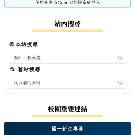
使用臺南市OpenID認證系統登入
站內搜尋
🌐
本站搜尋
搜尋本站內容
🔍
開始本
📂
舊站搜尋
搜尋舊站內容
🔍
開始舊
校園重要連結
國一新生專區
(另開新視窗)