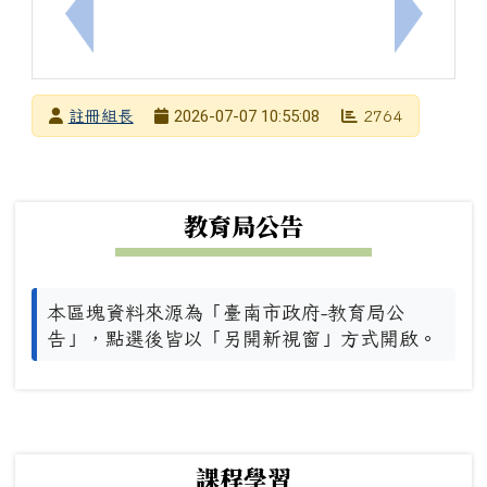
上一筆：南寧高中 2026 國小科學營 錄取與備取名
下一筆：
發布者
2026-07-07 10:55:08
註冊組長
2764
發布日期
瀏覽次數
下中左區域內容
教育局公告
本區塊資料來源為「臺南市政府-教育局公
告」，點選後皆以「另開新視窗」方式開啟。
下中右區域內容
課程學習