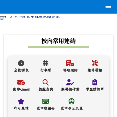
台南市南寧高中
導覽列
跳至主內容區
⏸
頁尾區域
上中區域內容
校內常用連結
全校課表
行事曆
場地預約
維修通報
南寧Gmail
館藏查詢
寒暑假作業
學生請假單
布可星球
國中成績冊
國中多元表現