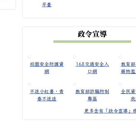
平臺
政令宣導
校園安全防護資
168交通安全入
教育部
網
口網
藥物濫
不迷小紅書，青
教育部詐騙防制
全民資
春不迷途
專區
我
更多含有「政令宣導」