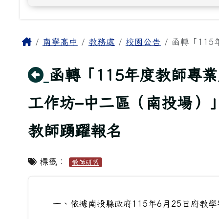
主內容區域
Home
南寧高中
教務處
校園公告
函轉「115
回上頁
函轉「115年度教師專
工作坊–中二區（南投場）
教師踴躍報名
標籤：
教師研習
一、依據南投縣政府115年6月25日府教學字