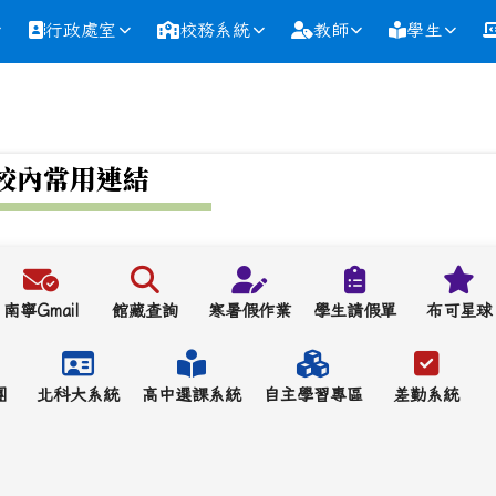
行政處室
校務系統
教師
學生
校內常用連結
南寧Gmail
館藏查詢
寒暑假作業
學生請假單
布可星球
團
北科大系統
高中選課系統
自主學習專區
差勤系統