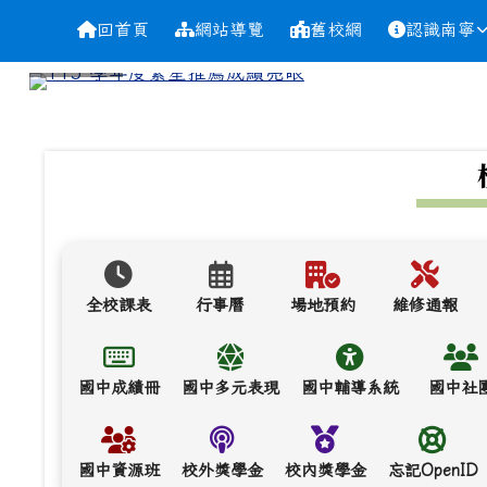
導覽列
跳至主內容區
台南市南寧高中
回首頁
網站導覽
舊校網
認識南寧
頁尾區域
上中區域內容
全校課表
行事曆
場地預約
維修通報
國中成績冊
國中多元表現
國中輔導系統
國中社
國中資源班
校外獎學金
校內獎學金
忘記OpenID