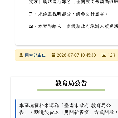
次方」網站進行報名（僅開放尚未額滿班
三、未詳盡說明部分，請參閱計畫書。
四、本案聯絡人：南投縣政府承辦人賴貞穎，電
發布者
2026-07-07 10:45:38
國中部主任
129
發布日期
瀏覽次數
下中左區域內容
教育局公告
本區塊資料來源為「臺南市政府-教育局公
告」，點選後皆以「另開新視窗」方式開啟