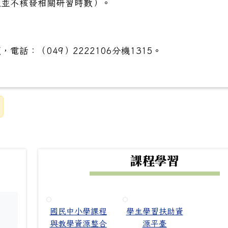
級並不核發相關研習時數）。
話：（049）2222106分機1315。
下中右區域內容
課程學習
國民中小學課程
學生學習扶助資
。
與教學資源整合
源平臺