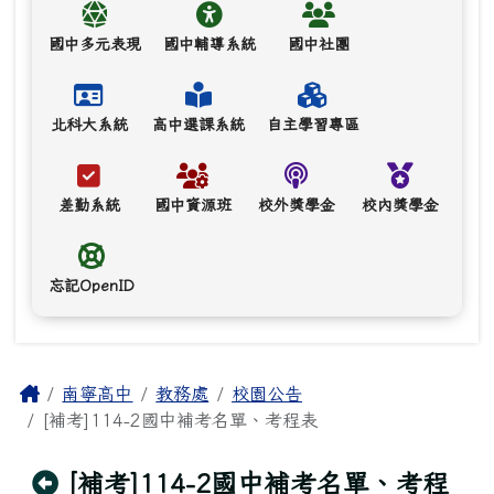
國中多元表現
國中輔導系統
國中社團
北科大系統
高中選課系統
自主學習專區
差勤系統
國中資源班
校外獎學金
校內獎學金
忘記OpenID
主內容區域
Home
南寧高中
教務處
校園公告
[補考]114-2國中補考名單、考程表
回上頁
[補考]114-2國中補考名單、考程