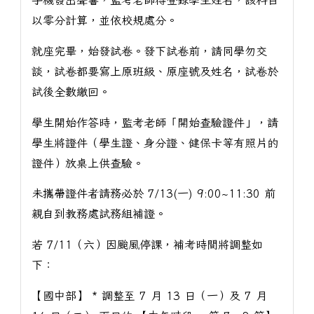
手機發出聲響，監考老師得登錄學生姓名，該科目
以零分計算，並依校規處分。
就座完畢，始發試卷。發下試卷前，請同學勿交
談，試卷都要寫上原班級、原座號及姓名，試卷於
試後全數繳回。
學生開始作答時，監考老師「開始查驗證件」，請
學生將證件（學生證、身分證、健保卡等有照片的
證件）放桌上供查驗。
未攜帶證件者請務必於 7/13(一) 9:00~11:30 前
親自到教務處試務組補證。
若 7/11（六）因颱風停課，補考時間將調整如
下：
【國中部】 * 調整至 7 月 13 日（一）及 7 月