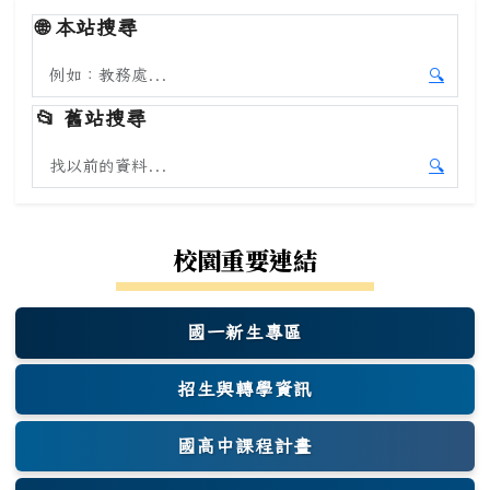
🌐
本站搜尋
搜尋本站內容
🔍
開始本
📂
舊站搜尋
搜尋舊站內容
🔍
開始舊
校園重要連結
國一新生專區
(另開新視窗)
招生與轉學資訊
國高中課程計畫