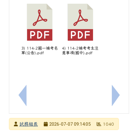
3) 114-2國一補考名
4) 114-2補考考生注
單(公告).pdf
意事項(國中).pdf
上一筆：轉知內政部移民署核發之「就業金卡」具有
下一筆：[
發布者
2026-07-07 09:14:05
試務組長
1040
發布日期
瀏覽次數