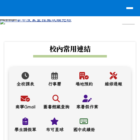
台南市南寧高中
導覽列
跳至主內容區
⏸
頁尾區域
上中區域內容
校內常用連結
全校課表
行事曆
場地預約
維修通報
南寧Gmail
圖書館藏查詢
寒暑假作業
學生請假單
布可星球
國中成績冊