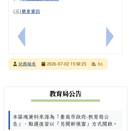
(三)
簡章資訊
上一筆：國立屏東科技大學休閒運動健康系115學年
下一筆：
發布者
2026-07-02 15:58:25
試務組長
86
發布日期
瀏覽次數
下中左區域內容
教育局公告
本區塊資料來源為「臺南市政府-教育局公
告」，點選後皆以「另開新視窗」方式開啟。