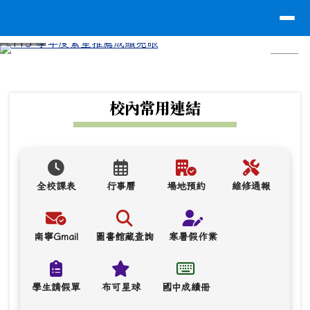
台南市南寧高中
導覽列
跳至主內容區
⏸
頁尾區域
上中區域內容
校內常用連結
全校課表
行事曆
場地預約
維修通報
南寧Gmail
圖書館藏查詢
寒暑假作業
學生請假單
布可星球
國中成績冊