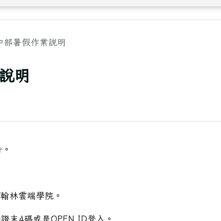
國中部暑假作業說明
業說明
告。
/翰林雲端學院。
證末4碼或是OPEN ID登入。