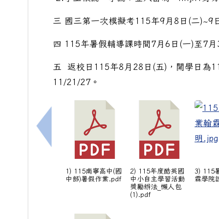
三 國三第一次模擬考115年9月8日(二)~9日
四 115年暑假輔導課時間7月6日(一)至7月
五 返校日115年8月28日(五)，開學日為11
11/21/27。
上一筆：115年暑假輔導名單(小六升國一)與
1) 115南寧高中(國
2) 115年度酷英國
3) 1
中部)暑假作業.pdf
中小自主學習活動
霖學院說
獎勵辦法_懶人包
(1).pdf