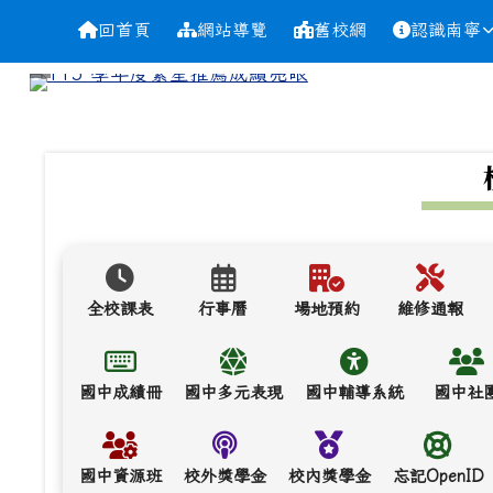
導覽列
跳至主內容區
台南市南寧高中
回首頁
網站導覽
舊校網
認識南寧
頁尾區域
上中區域內容
全校課表
行事曆
場地預約
維修通報
國中成績冊
國中多元表現
國中輔導系統
國中社
國中資源班
校外獎學金
校內獎學金
忘記OpenID