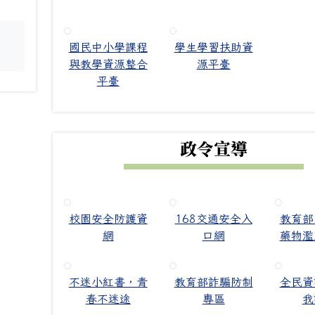
國民中小學課程
學生學習扶助資
。
與教學資源整合
源平臺
平臺
政令宣導
校園安全防護資
168交通安全入
教育部
網
口網
藥物濫
不迷小紅書，青
教育部詐騙防制
全民資
春不迷途
專區
我