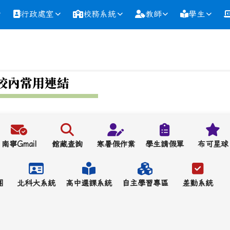
行政處室
校務系統
教師
學生
校內常用連結
南寧Gmail
館藏查詢
寒暑假作業
學生請假單
布可星球
團
北科大系統
高中選課系統
自主學習專區
差勤系統