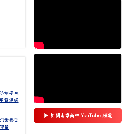
防制學生
用資源網
▶
訂閱南寧高中 YouTube 頻道
(另開新視窗)
訊素養自
評量