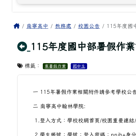
主內容區域
Home
南寧高中
教務處
校園公告
115年度
回上頁
115年度國中部暑假作
標籤：
寒暑假作業
國中生
一 115年暑假作業相關附件請參考學校公
二 南寧高中翰林學院:
1.登入方式：學校校網首頁/校園重要連結
2.學生帳號：學號；登入密碼：nnjh+身分