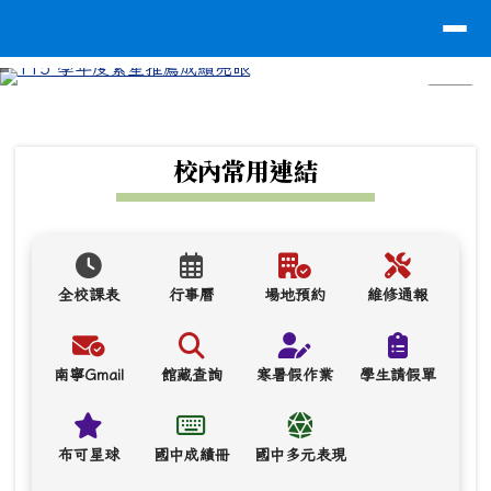
台南市南寧高中
導覽列
跳至主內容區
⏸
頁尾區域
上中區域內容
校內常用連結
全校課表
行事曆
場地預約
維修通報
南寧Gmail
館藏查詢
寒暑假作業
學生請假單
布可星球
國中成績冊
國中多元表現