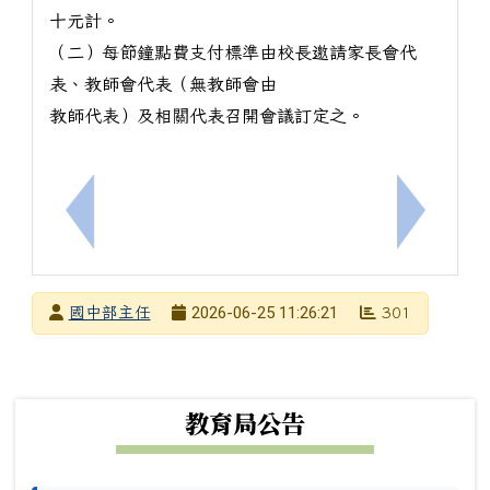
十元計。
（二）每節鐘點費支付標準由校長邀請家長會代
表、教師會代表（無教師會由
教師代表）及相關代表召開會議訂定之。
上一筆：臺南市立南寧高級中學115學年度代理教師甄
下一筆：
發布者
2026-06-25 11:26:21
國中部主任
301
發布日期
瀏覽次數
下中左區域內容
教育局公告