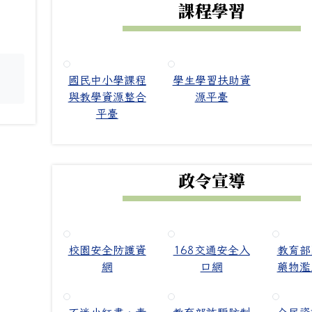
課程學習
國民中小學課程
學生學習扶助資
。
與教學資源整合
源平臺
平臺
政令宣導
校園安全防護資
168交通安全入
教育部
網
口網
藥物濫