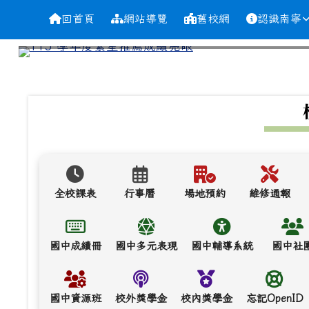
導覽列
跳至主內容區
台南市南寧高中
回首頁
網站導覽
舊校網
認識南寧
頁尾區域
上中區域內容
全校課表
行事曆
場地預約
維修通報
國中成績冊
國中多元表現
國中輔導系統
國中社
國中資源班
校外獎學金
校內獎學金
忘記OpenID