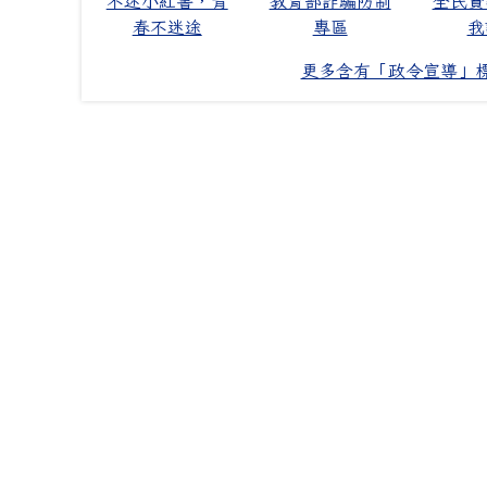
不迷小紅書，青
教育部詐騙防制
全民資
春不迷途
專區
我
更多含有「政令宣導」