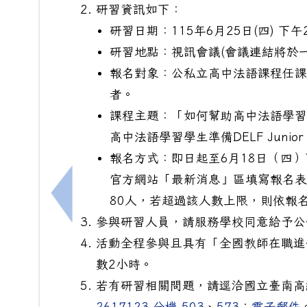
研習資訊如下：
研習日期：115年6月25日(四) 下午
研習地點：視訊會議(會議連結將於
報名對象：公私立高中法語課程任課
者。
課程主題：「如何幫助高中法語學習學生
高中法語學習學生準備DELF Junior
報名方式：即日起至6月18日（四
官方網站「最新消息」區填寫報名表
80人，若超過該人數上限，則依報
上一筆：日語教學培力工作坊
參與研習人員，請服務學校同意給予公
活動全程參與且具有「全國教師在職進
數2小時。
若有研習相關問題，請逕洽國立臺南高
2617123 分機 503
、
573
；
電子郵件