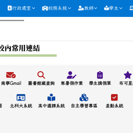
行政處室
校務系統
教師
學生
校內常用連結
南寧Gmail
圖書館藏查詢
寒暑假作業
學生請假單
布可星
團
北科大系統
高中選課系統
自主學習專區
差勤系統