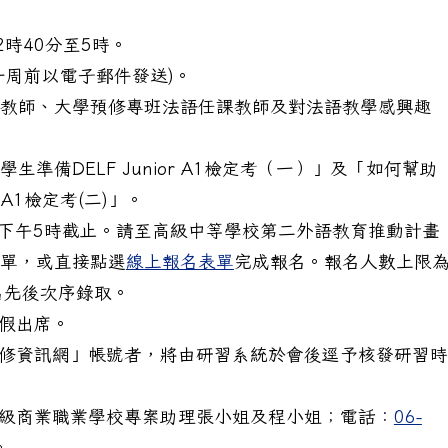
2時40分至5時。
一周前以電子郵件發送)。
教師、大學預修專班法語任課教師及對法語教學感興趣
準備DELF Junior A1檢定考（一）」及「如何幫助
 A1檢定考(二)」。
）下午5時截止。請至高級中等學校第二外語教育推動計畫
單，或直接點選
線上報名表單
完成報名。報名人數上限
名先後次序錄取。
假出席。
修資訊網」帳號者，將由研習系統於會後逕予核發研習時
級商業職業學校專案助理張小姐及程小姐；電話：
06-
。