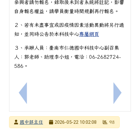
參與者請勿報名，錄取後未到者系統將註記，影響
自身報名權益，請學員衡量時間規劃再行報名。
２、若有未盡事宜或因疫情因素活動異動將另行通
知，並同時公告於本科技中心
專屬網頁
３、承辦人員：臺南市仁德國中科技中心副召集
人：郭老師、助理李小姐，電洽：06-2682724-
586。
上一筆：國立聯合大學文化觀光產業學系（簡稱文觀系
下一筆：
發布者
2026-05-22 10:02:08
國中部主任
98
發布日期
瀏覽次數