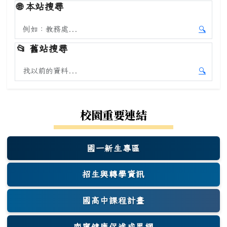
🌐
本站搜尋
搜尋本站內容
🔍
開始本
📂
舊站搜尋
搜尋舊站內容
🔍
開始舊
校園重要連結
國一新生專區
(另開新視窗)
招生與轉學資訊
國高中課程計畫
南寧健康促進成果網