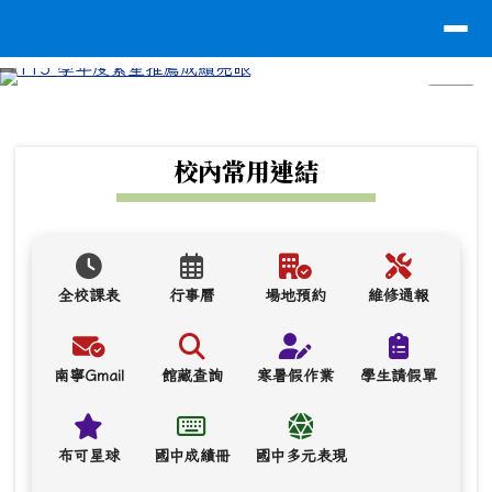
台南市南寧高中
導覽列
跳至主內容區
⏸
頁尾區域
上中區域內容
校內常用連結
全校課表
行事曆
場地預約
維修通報
南寧Gmail
館藏查詢
寒暑假作業
學生請假單
布可星球
國中成績冊
國中多元表現